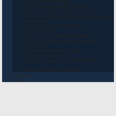
Розыск наследников
Поиск наследственного дела
Сервис проверки доверенностей
Реестр уведомлений о залоге движимого
имущества
Договоры инвестиционного
товарищества
Размер регионального тарифа
Публичные реестры иностранных
государств
Прохождение стажировки
Другая информация
Оставить отзыв или предложение
-
Выдача справок из архива
Вакансии
Вход