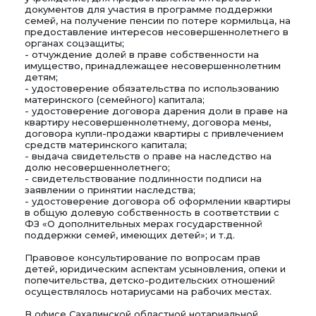
документов для участия в программе поддержки
семей, на получение пенсии по потере кормильца, на
предоставление интересов несовершеннолетнего в
органах соцзащиты;
- отчуждение долей в праве собственности на
имущество, принадлежащее несовершеннолетним
детям;
- удостоверение обязательства по использованию
материнского (семейного) капитала;
- удостоверение договора дарения доли в праве на
квартиру несовершеннолетнему, договора мены,
договора купли-продажи квартиры с привлечением
средств материнского капитала;
- выдача свидетельств о праве на наследство на
долю несовершеннолетнего;
- свидетельствование подлинности подписи на
заявлении о принятии наследства;
- удостоверение договора об оформлении квартиры
в общую долевую собственность в соответствии с
ФЗ «О дополнительных мерах государственной
поддержки семей, имеющих детей»; и т.д.
Правовое консультирование по вопросам прав
детей, юридическим аспектам усыновления, опеки и
попечительства, детско-родительских отношений
осуществлялось нотариусами на рабочих местах.
В офисе Сахалинской областной нотариальной