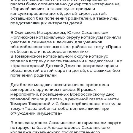
палаты было организовано дежурство нотариуса на
«Горячей линии», а также пункт приема и
консультирования детей, детей-сирот, детей,
оставшихся без попечения родителей, а также лиц,
представляющих интересы детей.
В Охинском, Макаровском, Южно-Сахалинском,
Ногликском нотариальных округу нотариусы приняли
участие в семинаре и лекциях для учеников
общеобразовательных школ района на тему: «Права
и обязанности несовершеннолетних».
В Томаринском нотариальном округе нотариус
провела встречу с воспитанниками и педагогами ГКУ
«Красногорский Детский Дом» по вопросам прав и
обязанностей детей-сирот и детей, оставшихся без
попечения родителей.
Для более младших воспитанников проведена
викторина с вручением призов. В рамках
мероприятий, посвященных Всероссийскому дню
правовой помощи детям, в районной газете «Вести
Томари» Токаревой И.С. была опубликована статья на
тему: «Права ребенка-собственника жилья при
отчуждении имущества»
В Александровск-Сахалинском нотариальном округе
нотариус на базе Александровск-Сахалинского
колледжа Сахалинского государственного