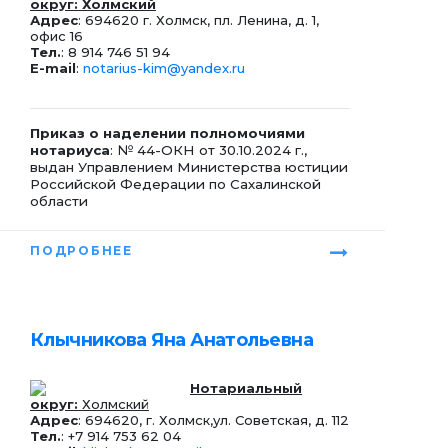
округ: Холмский
Адрес
: 694620 г. Холмск, пл. Ленина, д. 1,
офис 16
Тел.
: 8 914 746 51 94
E-mail
:
notarius-kim@yandex.ru
Приказ о наделении полномочиями
нотариуса
: № 44-ОКН от 30.10.2024 г.,
выдан Управлением Министерства юстиции
Российской Федерации по Сахалинской
области
ПОДРОБНЕЕ
Клычникова Яна Анатольевна
Нотариальный
округ:
Холмский
Адрес
: 694620, г. Холмск,ул. Советская, д. 112
Тел.
: +7 914 753 62 04