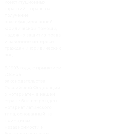
конституционных
гарантий – право на
получение
квалифицированной
юридической помощи,
надежно защитив права
и законные интересы
граждан и юридических
лиц.
В 1993 году, с принятием
«Основ
законодательства
Российской Федерации
о нотариате», в нашей
стране был возрожден
нотариат латинского
типа, основанный на
принципах
независимости и
беспристрастности.