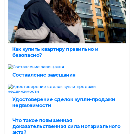
Как купить квартиру правильно и
безопасно?
Составление завещания
Удостоверение сделок купли-продажи
недвижимости
Что такое повышенная
доказательственная сила нотариального
акта?