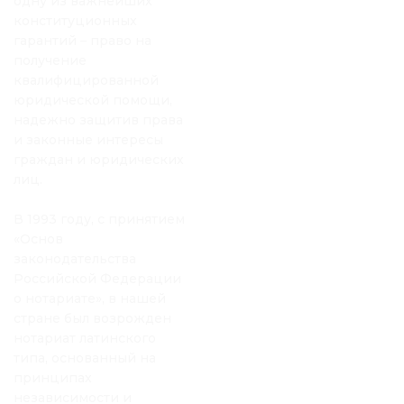
одну из важнейших
конституционных
гарантий – право на
получение
квалифицированной
юридической помощи,
надежно защитив права
и законные интересы
граждан и юридических
лиц.
В 1993 году, с принятием
«Основ
законодательства
Российской Федерации
о нотариате», в нашей
стране был возрожден
нотариат латинского
типа, основанный на
принципах
независимости и