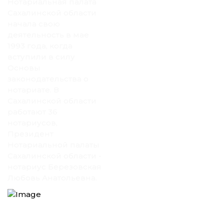
Нотариальная палата
Сахалинской области
начала свою
деятельность в мае
1993 года, когда
вступили в силу
Основы
законодательства о
нотариате. В
Сахалинской области
работают 36
нотариусов,
Президент
Нотариальной палаты
Сахалинской области -
нотариус Березовская
Любовь Анатольевна.