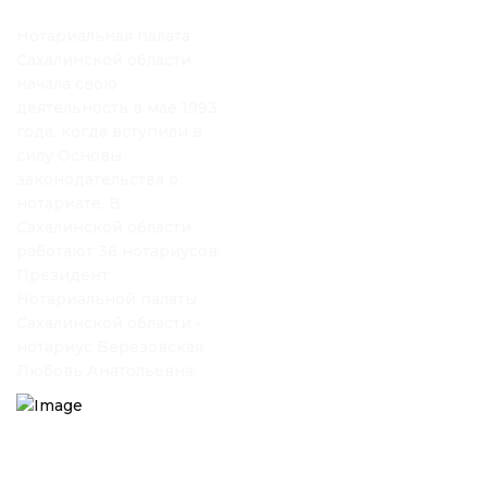
Нотариальная палата
Сахалинской области
начала свою
деятельность в мае 1993
года, когда вступили в
силу Основы
законодательства о
нотариате. В
Сахалинской области
работают 36 нотариусов,
Президент
Нотариальной палаты
Сахалинской области -
нотариус Березовская
Любовь Анатольевна.