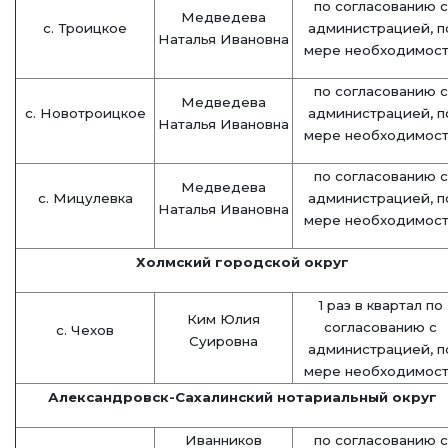
по согласованию с
Медведева
с. Троицкое
администрацией,
п
Наталья Ивановна
мере необходимос
по согласованию с
Медведева
с. Новотроицкое
администрацией,
п
Наталья Ивановна
мере необходимос
по согласованию с
Медведева
с. Мицулевка
администрацией,
п
Наталья Ивановна
мере необходимос
Холмский городской округ
1 раз в квартал по
Ким Юлия
согласованию с
с. Чехов
Суировна
администрацией,
п
мере необходимос
Александровск-Сахалинский нотариальный округ
Иванников
по согласованию с