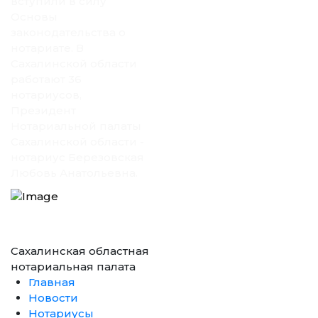
вступили в силу
Основы
законодательства о
нотариате. В
Сахалинской области
работают 36
нотариусов,
Президент
Нотариальной палаты
Сахалинской области -
нотариус Березовская
Любовь Анатольевна.
Сахалинская областная
нотариальная палата
Главная
Новости
Нотариусы