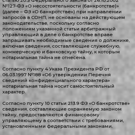
статью 20.3 Федерального закона от 26.10.2002
№127-ФЗ «О несостоятельности (банкротстве)»
(далее – ФЗ «О банкротстве») при направлении
запросов в СОНП, не основаны на действующем
законодательстве, поскольку согласно
положениям указанной статьи арбитражный
управляющий в деле о банкротстве вправе
запрашивать необходимые сведения о должнике,
включая сведения, составляющие служебную,
коммерческую и банковскую тайну, к которым
нотариальная тайна не отнесена.
Согласно пункту 4 Указа Президента РФ от
06.03.1997 №188 «Об утверждении Перечня
сведений конфиденциального характера»
нотариальная тайна носит самостоятельный
характер.
Согласно пункту 10 статьи 213.9 ФЗ «О банкротстве»
сведения, составляющие охраняемую законом
тайну, предоставляются финансовому
управляющему в соответствии с требованиями,
установленными федеральными законами.