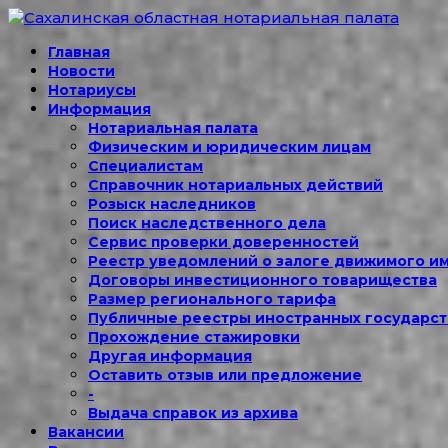
Главная
Новости
Нотариусы
Информация
Нотариальная палата
Физическим и юридическим лицам
Специалистам
Справочник нотариальных действий
Розыск наследников
Поиск наследственного дела
Сервис проверки доверенностей
Реестр уведомлений о залоге движимого и
Договоры инвестиционного товарищества
Размер регионального тарифа
Публичные реестры иностранных государст
Прохождение стажировки
Другая информация
Оставить отзыв или предложение
-
Выдача справок из архива
Вакансии