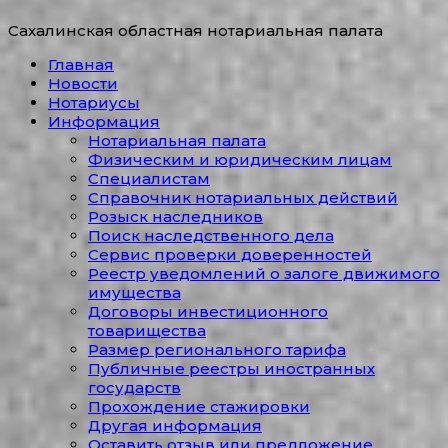
Сахалинская областная нотариальная палата
Главная
Новости
Нотариусы
Информация
Нотариальная палата
Физическим и юридическим лицам
Специалистам
Справочник нотариальных действий
Розыск наследников
Поиск наследственного дела
Сервис проверки доверенностей
Реестр уведомлений о залоге движимого
имущества
Договоры инвестиционного
товарищества
Размер регионального тарифа
Публичные реестры иностранных
государств
Прохождение стажировки
Другая информация
Оставить отзыв или предложение