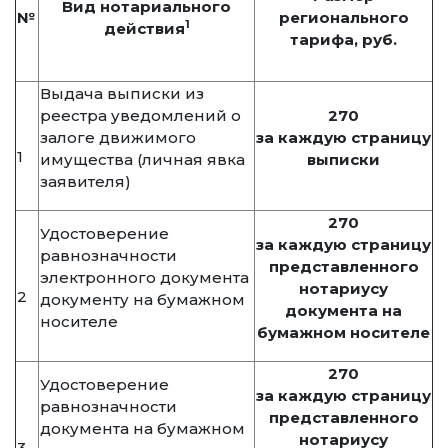
Вид нотариального
№
регионального
1
действия
тарифа, руб.
Выдача выписки из
реестра уведомлений о
270
залоге движимого
за каждую страницу
1
имущества (личная явка
выписки
заявителя)
270
Удостоверение
за каждую страницу
равнозначности
представленного
электронного документа
нотариусу
2
документу на бумажном
документа на
носителе
бумажном носителе
270
Удостоверение
за каждую страницу
равнозначности
представленного
документа на бумажном
нотариусу
3