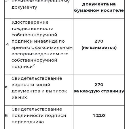
носителе электронному
документа на
документу
бумажном носителе
Удостоверение
тождественности
собственноручной
подписи инвалида по
270
4
зрению с факсимильным
(не взимается)
воспроизведением его
собственноручной
2
подписи
Свидетельствование
верности копий
270
5
документов и выписок
за каждую страницу
из них
Свидетельствование
6
подлинности подписи
1 220
переводчика