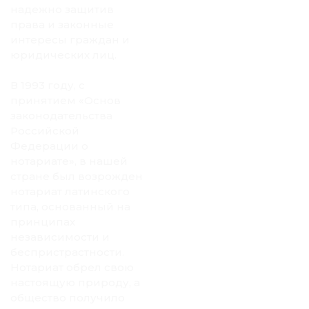
надежно защитив
права и законные
интересы граждан и
юридических лиц.
В 1993 году, с
принятием «Основ
законодательства
Российской
Федерации о
нотариате», в нашей
стране был возрожден
нотариат латинского
типа, основанный на
принципах
независимости и
беспристрастности.
Нотариат обрел свою
настоящую природу, а
общество получило