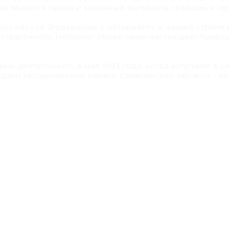
 защитив права и законные интересы граждан и юр
Российской Федерации о нотариате», в нашей стране 
страстности. Нотариат обрел свою настоящую приро
ою деятельность в мае 1993 года, когда вступили в с
идент Нотариальной палаты Сахалинской области - н