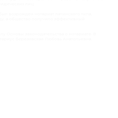
идических лиц.
был возрожден нотариат латинского типа,
ду, а общество получило эффективный
илу Основы законодательства о нотариате. В
отариус Березовская Любовь Анатольевна.