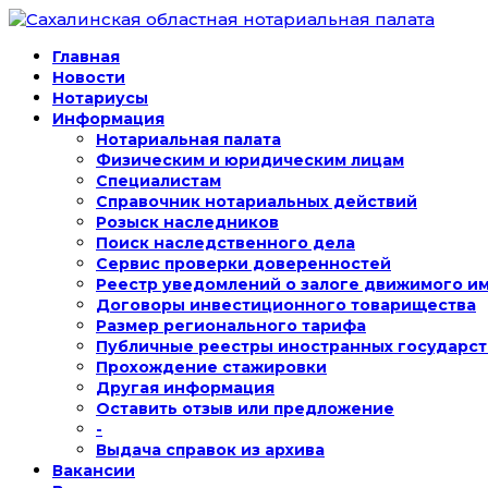
Главная
Новости
Нотариусы
Информация
Нотариальная палата
Физическим и юридическим лицам
Специалистам
Справочник нотариальных действий
Розыск наследников
Поиск наследственного дела
Сервис проверки доверенностей
Реестр уведомлений о залоге движимого и
Договоры инвестиционного товарищества
Размер регионального тарифа
Публичные реестры иностранных государст
Прохождение стажировки
Другая информация
Оставить отзыв или предложение
-
Выдача справок из архива
Вакансии