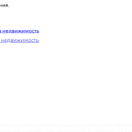
ния.
а недвижимость
 права и свободы являются высшей ценностью. Призн
 нотариат призван обеспечить одну из важнейших ко