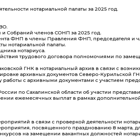
ятельности нотариальной палаты за 2025 год.
ВО.
и Собраний членов СОНП за 2025 год.
ента ФНП в члены Правления ФНП, председателя и ч
кты нотариальной палаты.
щника нотариуса.
ействия трудового договора полномочиями по замещ
аковской ГНК в нотариальный архив в связи с возн
тировке архивных документов Северо-Курильской ГН
у работы с архивными документами с участием пред
России по Сахалинской области об участии предста
начении ежемесячных выплат в рамках дополнительно
ероприятий в связи с проверкой деятельности нота
ероприятия, посвященного празднованию 8 марта, д
нкурсов на замещении вакантных должностей нотар