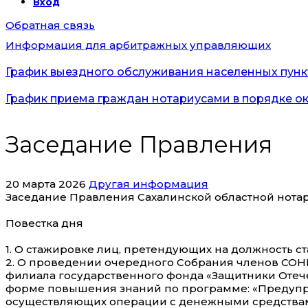
Вход
Обратная связь
Информация для арбитражных управляющих
График выездного обслуживания населенных пункт
График приема граждан нотариусами в порядке о
Заседание Правления
20 марта 2026
Другая информация
Заседание Правления Сахалинской областной нотари
Повестка дня
1. О стажировке лиц, претендующих на должность ст
2. О проведении очередного Собрания членов СОНП
филиала государственного фонда «Защитники Отече
форме повышения знаний по программе: «Предупр
осуществляющих операции с денежными средствами