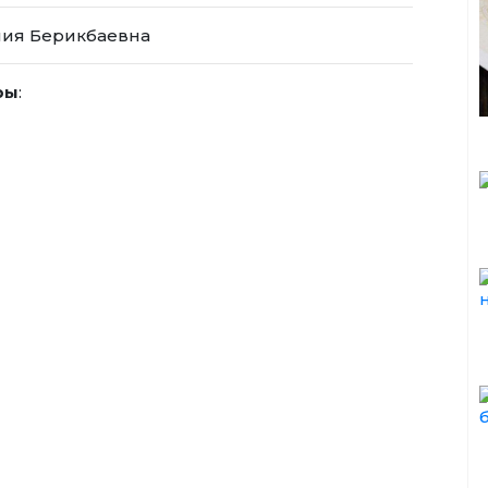
ния Берикбаевна
ры
: