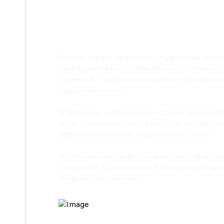
Россия строит правовое государство. Чел
свобод человека и гражданина – обязанно
гарантий – право на получение квалифиц
юридических лиц.
В 1993 году, с принятием «Основ законод
типа, основанный на принципах независим
эффективный правозащитный институт.
Нотариальная палата Сахалинской области н
нотариате. В Сахалинской области работаю
Любовь Анатольевна.