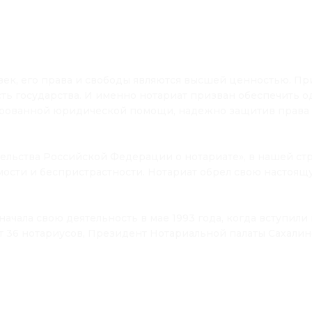
овек, его права и свободы являются высшей ценностью. П
сть государства. И именно нотариат призван обеспечить
ированной юридической помощи, надежно защитив права 
ательства Российской Федерации о нотариате», в нашей ст
ости и беспристрастности. Нотариат обрел свою настоящ
ачала свою деятельность в мае 1993 года, когда вступили
т 36 нотариусов, Президент Нотариальной палаты Сахалин