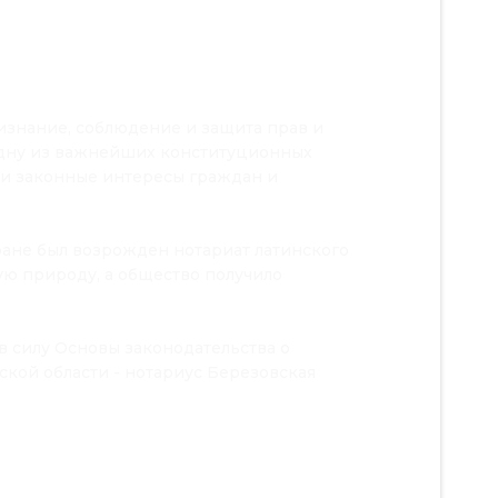
ризнание, соблюдение и защита прав и
 одну из важнейших конституционных
и законные интересы граждан и
ране был возрожден нотариат латинского
ую природу, а общество получило
 в силу Основы законодательства о
ской области - нотариус Березовская